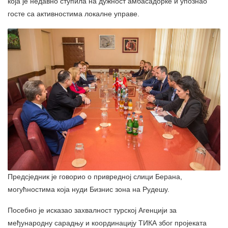
која је недавно ступила на дужност амбасадорке и упознао
госте са активностима локалне управе.
Предсједник је говорио о привредној слици Берана,
могућностима која нуди Бизнис зона на Рудешу.
Посебно је исказао захвалност турској Агенцији за
међународну сарадњу и координацију ТИКА због пројеката