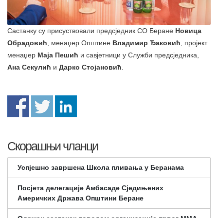
Састанку су присуствовали предсједник СО Беране
Новица
Обрадовић
, менаџер Општине
Владимир Ђаковић
, пројект
менаџер
Маја Пешић
и савјетници у Служби предсједника,
Ана Секулић
и
Дарко Стојановић
.
Скорашњи чланци
Успјешно завршена Школа пливања у Беранама
Посјета делегације Амбасаде Сједињених
Америчких Држава Општини Беране