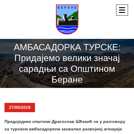
АМБАСАДОРКА ТУРСКЕ:
Придајемо велики значај
сарадњи са Општином
Беране
27/05/2019
Предсједник општине Драгослав Шћекић се у разговору
са турском амбасадорком захвалио развојној агенцији