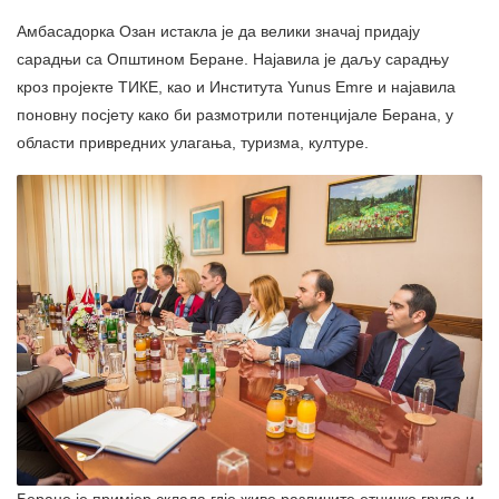
Амбасадорка Озан истакла је да велики значај придају
сарадњи са Општином Беране. Најавила је даљу сарадњу
кроз пројекте ТИКЕ, као и Института Yunus Emre и најавила
поновну посјету како би размотрили потенцијале Берана, у
области привредних улагања, туризма, културе.