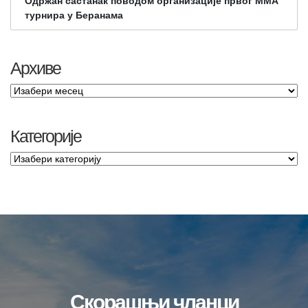
Одржан састанак поводом организације првог ММА
турнира у Беранама
Архиве
Категорије
Скорашњи чланци