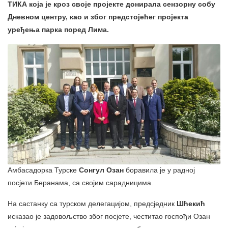
ТИКА која је кроз своје пројекте донирала сензорну собу
Дневном центру, као и због предстојећег пројекта
уређења парка поред Лима.
Амбасадорка Турске
Сонгул Озан
боравила је у радној
посјети Беранама, са својим сарадницима.
На састанку са турском делегацијом, предсједник
Шћекић
исказао је задовољство због посјете, честитао госпођи Озан