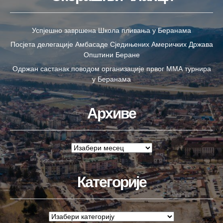
Успјешно завршена Школа пливања у Беранама
Посјета делегације Амбасаде Сједињених Америчких Држава
Општини Беране
Одржан састанак поводом организације првог ММА турнира
у Беранама
Архиве
Категорије