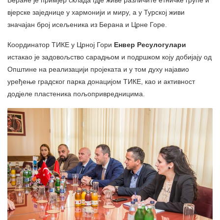
Беране је примјер склада гдје живе различите етничке групе и
вјерске заједнице у хармонији и миру, а у Турској живи
значајан број исељеника из Берана и Црне Горе.
Координатор ТИКЕ у Црној Гори
Енвер Ресулогулари
истакао је задовољство сарадњом и подршком коју добијају од
Општине на реализацији пројеката и у том духу најавио
уређење градског парка донацијом ТИКЕ, као и активност
додјеле пластеника пољопривредницима.