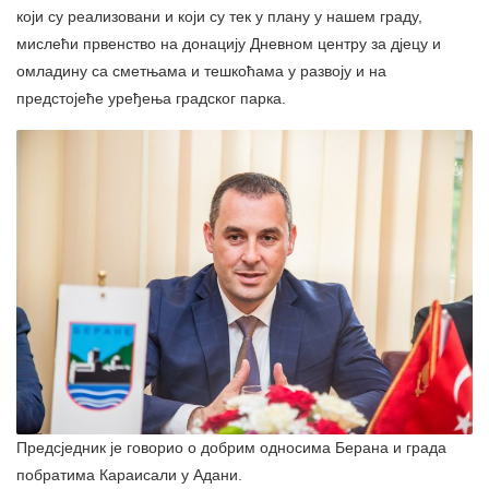
који су реализовани и који су тек у плану у нашем граду,
мислећи првенство на донацију Дневном центру за дјецу и
омладину са сметњама и тешкоћама у развоју и на
предстојеће уређења градског парка.
Предсједник је говорио о добрим односима Берана и града
побратима Караисали у Адани.