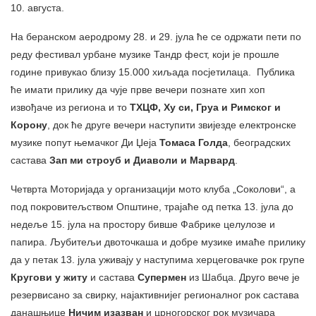
10. августа.
На беранском аеродрому 28. и 29. јула ће се одржати пети по
реду фестивал урбане музике Тандр фест, који је прошле
године привукао близу 15.000 хиљада посјетилаца. Публика
ће имати прилику да чује прве вечери познате хип хоп
извођаче из региона и то
ТХЦФ, Ху си, Груа и Римског и
Корону
, док ће друге вечери наступити звијезде електронске
музике попут њемачког Ди Џеја
Томаса Голда
, београдских
састава
Зап ми строуб и Диаволи и Марвард
.
Четврта Моторијада у организацији мото клуба „Соколови“, а
под покровитељством Општине, трајаће од петка 13. јула до
недеље 15. јула на простору бивше Фабрике целулозе и
папира. Љубитељи двоточкаша и добре музике имаће прилику
да у петак 13. јула уживају у наступима херцеговачке рок групе
Кругови у житу
и састава
Супермен
из Шабца. Друго вече је
резервисано за свирку, најактивнијег регионалног рок састава
данашњице
Ничим изазван
и црногорског рок музичара