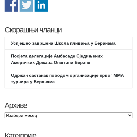
Скорашњи чланци
Успјешно завршена Школа пливања у Беранама
Посјета делегације Амбасаде Сједињених
Америчких Држава Општини Беране
Одржан састанак поводом организације првог ММА
турнира у Беранама
Архиве
Категорије