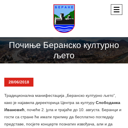
Почиње Беранско културно
љето
28/06/2018
Традиционaлна манифестација „Беранско културно љето“,
како је најавила директорица Центра за културу
Слободанка
Ивановић
, почеће 2. јула и трајаће до 10. августа. Беранци и
гости са стране ће имати прилику да бесплатно погледају
представе, посјете концерте познатих извођача, али и да