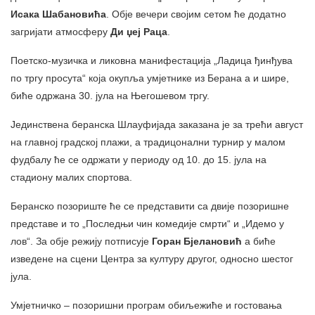
Исака Шабановића
. Обје вечери својим сетом ће додатно
загријати атмосферу
Ди џеј Раца
.
Поетско-музичка и ликовна манифестација „Ладица ђинђува
по тргу просута“ која окупља умјетнике из Берана а и шире,
биће одржана 30. јула на Његошевом тргу.
Јединствена беранска Шлауфијада заказана је за трећи август
на главној градској плажи, а традицонални турнир у малом
фудбалу ће се одржати у периоду од 10. до 15. јула на
стадиону малих спортова.
Беранско позориште ће се представити са двије позоришне
представе и то „Последњи чин комедије смрти“ и „Идемо у
лов“. За обје режију потписује
Горан Бјелановић
а биће
изведене на сцени Центра за културу другог, односно шестог
јула.
Умјетничко – позоришни програм обиљежиће и гостовања