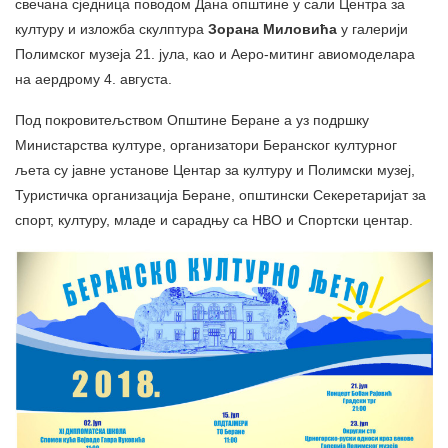
свечана сједница поводом Дана општине у сали Центра за
културу и изложба скулптура
Зорана Миловића
у галерији
Полимског музеја 21. јула, као и Аеро-митинг авиомоделара
на аердрому 4. августа.
Под покровитељством Општине Беране а уз подршку
Министарства културе, организатори Беранског културног
љета су јавне установе Центар за културу и Полимски музеј,
Туристичка организација Беране, општински Секеретаријат за
спорт, културу, младе и сарадњу са НВО и Спортски центар.