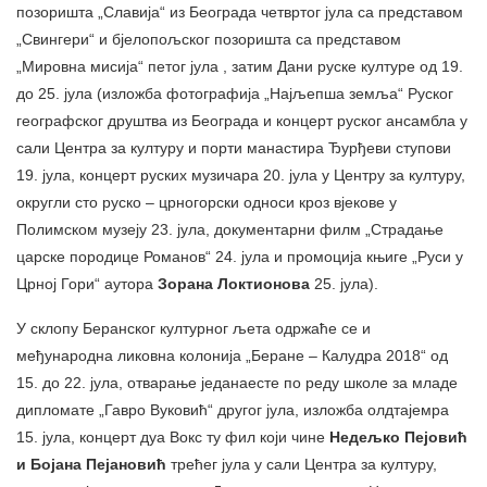
позоришта „Славија“ из Београда четвртог јула са представом
„Свингери“ и бјелопољског позоришта са представом
„Мировна мисија“ петог јула , затим Дани руске културе од 19.
до 25. јула (изложба фотографија „Најљепша земља“ Руског
географског друштва из Београда и концерт руског ансамбла у
сали Центра за културу и порти манастира Ђурђеви ступови
19. јула, концерт руских музичара 20. јула у Центру за културу,
округли сто руско – црногорски односи кроз вјекове у
Полимском музеју 23. јула, документарни филм „Страдање
царске породице Романов“ 24. јула и промоција књиге „Руси у
Црној Гори“ аутора
Зорана Локтионова
25. јула).
У склопу Беранског културног љета одржаће се и
међународна ликовна колонија „Беране – Калудра 2018“ од
15. до 22. јула, отварање једанаесте по реду школе за младе
дипломате „Гавро Вуковић“ другог јула, изложба олдтајемра
15. јула, концерт дуа Вокс ту фил који чине
Недељко Пејовић
и Бојана Пејановић
трећег јула у сали Центра за културу,