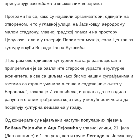
присуствују изложбама и књижевним вечерима.
Програми ће се, како су најавили организатори, одвијати на
отвореном, и то у главној улици, на Јасиковцу, аеродрому,
малом стадиону, главној градској плажи и на простору
Целулозе, али и у галерији Полимског музеја, сали Центра за
културу и кући Војводе Гавра Вуковића.
„Програм овогодишњег културног љета је разноврстан и
припремљен је за различите старосне узрасте и културне
афинитете, а све са циљем како бисмо нашим суграђанима и
гостима са стране учинили љепше и садржајније љето у
Беранама“, казала је Ивановићева, и додала да се водило
рачуна и о оним грађанима који нису у могућности често да
посјећују културна дешавања у граду.
Од концерата су најављени наступи популарних пјевача
Бобана Рајовића и Аца Пејовића
у главној улици, 21. јула
(Дан општине) и 1. августа, као и групе
Легенде
на Јасиковцу