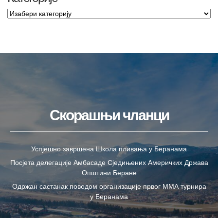
Скорашњи чланци
Успјешно завршена Школа пливања у Беранама
Посјета делегације Амбасаде Сједињених Америчких Држава
Општини Беране
Одржан састанак поводом организације првог ММА турнира
у Беранама