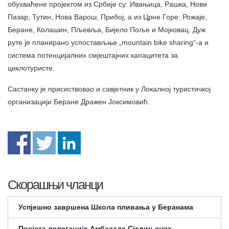
обухваћене пројектом из Србије су: Ивањица, Рашка, Нови
Пазар, Тутин, Нова Варош, Прибој, а из Црне Горе: Рожаје,
Беране, Колашин, Пљевља, Бијело Поље и Мојковац. Дуж
руте је планирано успостављње „mountain bike sharing“-а и
система потенцијалних смјештајних капацитета за
циклотуристе.
Састанку је присиствовао и савјетник у Локалној туристичкој
организацији Беране Дражен Јоксимовић.
Скорашњи чланци
Успјешно завршена Школа пливања у Беранама
Посјета делегације Амбасаде Сједињених