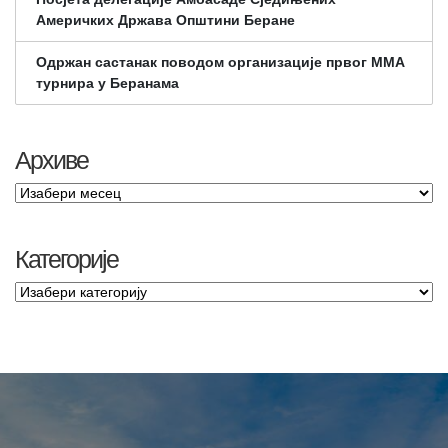
Америчких Држава Општини Беране
Одржан састанак поводом организације првог ММА
турнира у Беранама
Архиве
Категорије