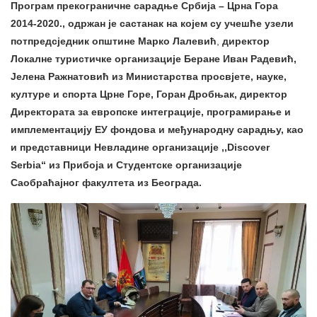
Програм прекограничне сарадње Србија – Црна Гора
2014-2020.
, одржан је састанак на којем су учешће узели
потпредсједник општине Марко Лалевић
,
директор
Локалне туристичке организације Беране Иван Радевић,
Јелена Ражнатовић из Министарства просвјете, науке,
културе и спорта Црне Горе, Горан Дробњак, директор
Директората за европске интеграције, програмирање и
имплементацију ЕУ фондова и међународну сарадњу, као
и представници Невладине организације ,,Discover
Serbia“ из Прибоја и Студентске организације
Саобраћајног факултета из Београда.