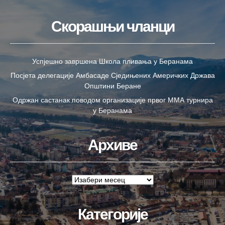
Скорашњи чланци
Успјешно завршена Школа пливања у Беранама
Посјета делегације Амбасаде Сједињених Америчких Држава
Општини Беране
Одржан састанак поводом организације првог ММА турнира
у Беранама
Архиве
Категорије