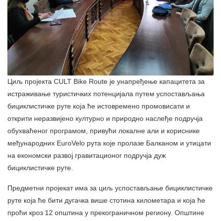
Циљ пројекта CULT Bike Route је унапређење капацитета за
истраживање туристичких потенцијала путем успостављања
бициклистичке руте која ће истовремено промовисати и
открити неразвијено културно и природно наслеђе подручја
обухваћеног програмом, привући локалне али и кориснике
међународних EuroVelo рута које пролазе Балканом и утицати
на економски развој гравитационог подручја дуж
бициклистичке руте.
Предметни пројекат има за циљ успостављање бициклистичке
руте која ће бити дугачка више стотина километара и која ће
проћи кроз 12 општина у прекограничном региону. Општине