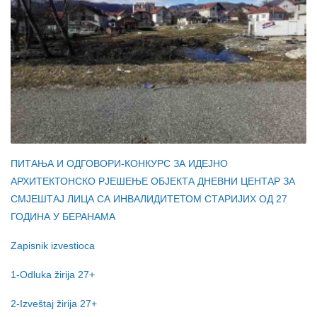
ПИТАЊА И ОДГОВОРИ-КОНКУРС ЗА ИДЕЈНО
АРХИТЕКТОНСКО РЈЕШЕЊЕ ОБЈЕКТА ДНЕВНИ ЦЕНТАР ЗА
СМЈЕШТАЈ ЛИЦА СА ИНВАЛИДИТЕТОМ СТАРИЈИХ ОД 27
ГОДИНА У БЕРАНАМА
Zapisnik izvestioca
1-Odluka žirija 27+
2-Izveštaj žirija 27+