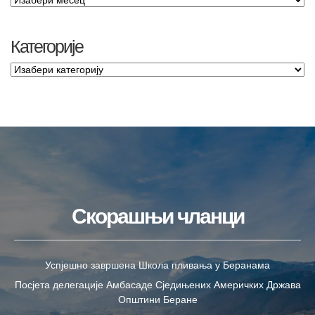
Категорије
Скорашњи чланци
Успјешно завршена Школа пливања у Беранама
Посјета делегације Амбасаде Сједињених Америчких Држава
Општини Беране