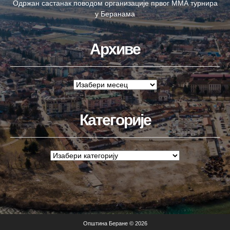
Одржан састанак поводом организације првог ММА турнира
у Беранама
Архиве
Категорије
Општина Беране © 2026