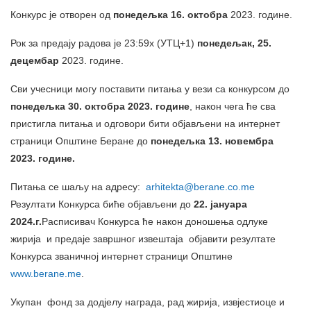
Конкурс је отворен од
понедељка 16. октобра
2023. године.
Рок за предају радова је 23:59х (УТЦ+1)
понедељак, 25.
децембар
2023. године.
Сви учесници могу поставити питања у вези са конкурсом до
понедељка 30. октобра 2023. године
, након чега ће сва
пристигла питања и одговори бити објављени на интернет
страници Општине Беране до
понедељка 13. новембра
2023. године.
Питања се шаљу на адресу:
arhitekta@berane.co.me
Резултати Конкурса биће објављени до
22. јануара
2024.г.
Расписивач Конкурса ће након доношења одлуке
жирија и предаје завршног извештаја објавити резултате
Конкурса званичној интернет страници Општине
www.berane.me
.
Укупан фонд за додјелу награда, рад жирија, извјестиоце и