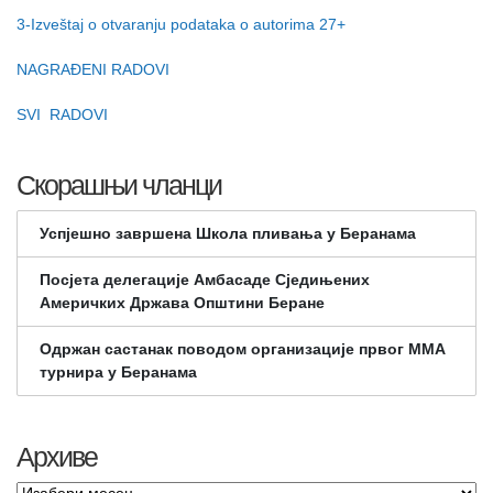
3-Izveštaj o otvaranju podataka o autorima 27+
NAGRAĐENI RADOVI
SVI RADOVI
Скорашњи чланци
Успјешно завршена Школа пливања у Беранама
Посјета делегације Амбасаде Сједињених
Америчких Држава Општини Беране
Одржан састанак поводом организације првог ММА
турнира у Беранама
Архиве