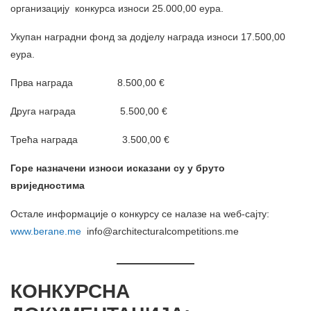
организацију конкурса износи 25.000,00 еура.
Укупан наградни фонд за додјелу награда износи 17.500,00
еура.
Прва награда 8.500,00 €
Друга награда 5.500,00 €
Трећа награда 3.500,00 €
Горе назначени износи исказани су у бруто
вриједностима
Остале информације о конкурсу се налазе на wеб-сајту:
www.berane.me
info@architecturalcompetitions.me
————
КОНКУРСНА