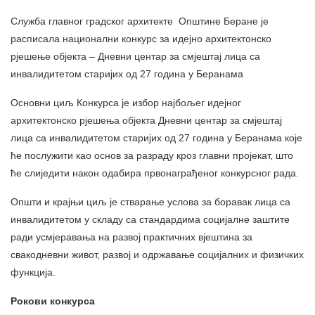
Служба главног градског архитекте Општине Беране је
расписала национални конкурс за идејно архитектонско
рјешење објекта – Дневни центар за смјештај лица са
инвалидитетом старијих од 27 година у Беранама
Основни циљ Конкурса је избор најбољег идејног
архитектонско рјешења објекта Дневни центар за смјештај
лица са инвалидитетом старијих од 27 година у Беранама које
ће послужити као основ за разраду кроз главни пројекат, што
ће слиједити након одабира првонаграђеног конкурсног рада.
Општи и крајњи циљ је стварање услова за боравак лица са
инвалидитетом у складу са стандардима социјалне заштите
ради усмјеравања на развој практичних вјештина за
свакодневни живот, развој и одржавање социјалних и физичких
функција.
Рокови конкурса