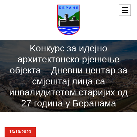
Kонкурс за идејно
архитектонско рјешење
објекта – Дневни центар за
смјештај лица са
инвалидитетом старијих од
27 година у Беранама
16/10/2023