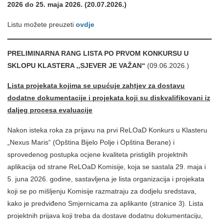
2026 do 25. maja 2026. (20.07.2026.)
Listu možete preuzeti
ovdje
PRELIMINARNA RANG LISTA PO PRVOM KONKURSU U
SKLOPU KLASTERA ,,SJEVER JE VAŽAN“
(09.06.2026.)
Lista projekata kojima se upućuje zahtjev za dostavu
dodatne dokumentacije i projekata koji su diskvalifikovani iz
daljeg procesa evaluacije
Nakon isteka roka za prijavu na prvi ReLOaD Konkurs u Klasteru
„Nexus Maris“ (Opština Bijelo Polje i Opština Berane) i
sprovedenog postupka ocjene kvaliteta pristiglih projektnih
aplikacija od strane ReLOaD Komisije, koja se sastala 29. maja i
5. juna 2026. godine, sastavljena je lista organizacija i projekata
koji se po mišljenju Komisije razmatraju za dodjelu sredstava,
kako je predviđeno Smjernicama za aplikante (stranice 3). Lista
projektnih prijava koji treba da dostave dodatnu dokumentaciju,