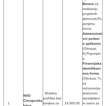
Berane
za
realizaciju
projektnih
aktivnosti;Po
punjena
forma
Administrati
vni podaci
o aplikantu
(Obrazac
6);Popunjen
a
Finansijska
identifikaci
ona forma
(Obrazac 7),
sa
računom/po
Mobilna
dračunom
NVO
podrška bez
opredjeljeni
Crnogorska
1.
barijera za
14,900.00
m samo za
Iskra