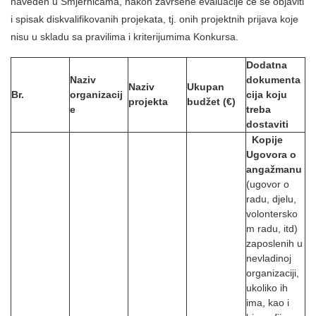
naveden u Smjernicama, nakon završene evaluacije će se objaviti
i spisak diskvalifikovanih projekata, tj. onih projektnih prijava koje
nisu u skladu sa pravilima i kriterijumima Konkursa.
Dodatna
Naziv
dokumenta
Naziv
Ukupan
Br.
organizacij
cija koju
projekta
budžet (€)
e
treba
dostaviti
Kopije
Ugovora o
angažmanu
(ugovor o
radu, djelu,
volontersko
m radu, itd)
zaposlenih u
nevladinoj
organizaciji,
ukoliko ih
ima, kao i