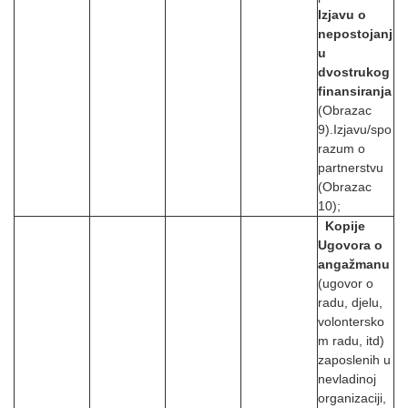
Izjavu o
nepostojanj
u
dvostrukog
finansiranja
(Obrazac
9).Izjavu/spo
razum o
partnerstvu
(Obrazac
10);
Kopije
Ugovora o
angažmanu
(ugovor o
radu, djelu,
volontersko
m radu, itd)
zaposlenih u
nevladinoj
organizaciji,