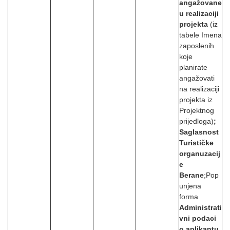
angažovane
u realizaciji
projekta
(iz
tabele Imena
zaposlenih
koje
planirate
angažovati
na realizaciji
projekta iz
Projektnog
prijedloga)
;
Saglasnost
Turističke
organuzacij
e
Berane
;
Pop
unjena
forma
Administrati
vni podaci
o aplikantu