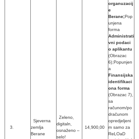
organuzacij
e
Berane;
Pop
unjena
forma
Administrati
vni podaci
o aplikantu
(Obrazac
6);Popunjen
a
Finansijska
identifikaci
ona forma
(Obrazac 7),
sa
računom/po
dračunom
Zeleno,
Sjeverna
opredjeljeni
digitaln,
3.
zemlja
14,900,00
m samo za
osnaženo –
Berane
ReLOaD
selo!