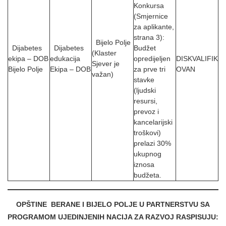
Konkursa
(Smjernice
za aplikante,
strana 3):
Bijelo Polje
Dijabetes
Dijabetes
Budžet
(Klaster
ekipa – DOB
edukacija
opredijeljen
DISKVALIFIK
Sjever je
Bijelo Polje
Ekipa – DOB
za prve tri
OVAN
važan)
stavke
(ljudski
resursi,
prevoz i
kancelarijski
troškovi)
prelazi 30%
ukupnog
iznosa
budžeta.
OPŠTINE BERANE I BIJELO POLJE U PARTNERSTVU SA
PROGRAMOM UJEDINJENIH NACIJA ZA RAZVOJ RASPISUJU: