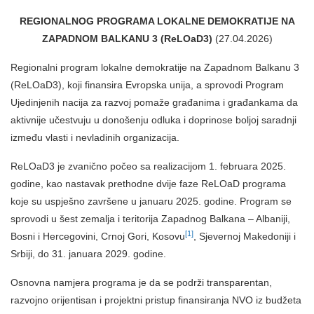
REGIONALNOG PROGRAMA LOKALNE DEMOKRATIJE NA
ZAPADNOM BALKANU 3 (ReLOaD3)
(27.04.2026)
Regionalni program lokalne demokratije na Zapadnom Balkanu 3
(ReLOaD3), koji finansira Evropska unija, a sprovodi Program
Ujedinjenih nacija za razvoj pomaže građanima i građankama da
aktivnije učestvuju u donošenju odluka i doprinose boljoj saradnji
između vlasti i nevladinih organizacija.
ReLOaD3 je zvanično počeo sa realizacijom 1. februara 2025.
godine, kao nastavak prethodne dvije faze ReLOaD programa
koje su uspješno završene u januaru 2025. godine. Program se
sprovodi u šest zemalja i teritorija Zapadnog Balkana – Albaniji,
[1]
Bosni i Hercegovini, Crnoj Gori, Kosovu
, Sjevernoj Makedoniji i
Srbiji, do 31. januara 2029. godine.
Osnovna namjera programa je da se podrži transparentan,
razvojno orijentisan i projektni pristup finansiranja NVO iz budžeta