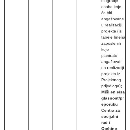
biografije
osoba koje
će biti
angažovane
u realizaciji
projekta (iz
tabele Imena
zaposlenih
koje
planirate
angažovati
na realizaciji
projekta iz
Projektnog
prijedloga)
;
Mišljenje/sa
glasnost/pr
eporuku
Centra za
socijalni
rad i
Opštine