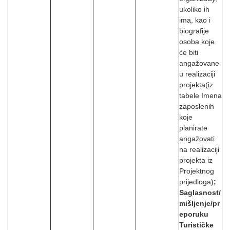
ukoliko ih
ima, kao i
biografije
osoba koje
će biti
angažovane
u realizaciji
projekta(iz
tabele Imena
zaposlenih
koje
planirate
angažovati
na realizaciji
projekta iz
Projektnog
prijedloga)
;
Saglasnost/
mišljenje/pr
eporuku
Turističke