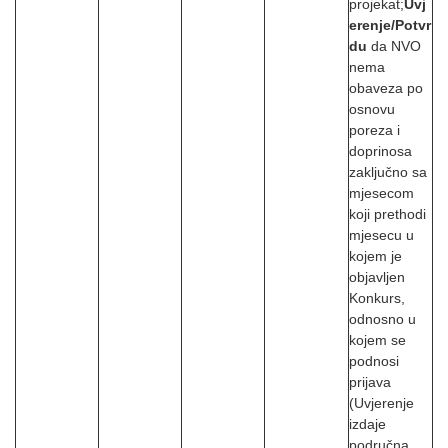
projekat;
Uvj
erenje/Potvr
du
da NVO
nema
obaveza po
osnovu
poreza i
doprinosa
zaključno sa
mjesecom
koji prethodi
mjesecu u
kojem je
objavljen
Konkurs,
odnosno u
kojem se
podnosi
prijava
(Uvjerenje
izdaje
područna