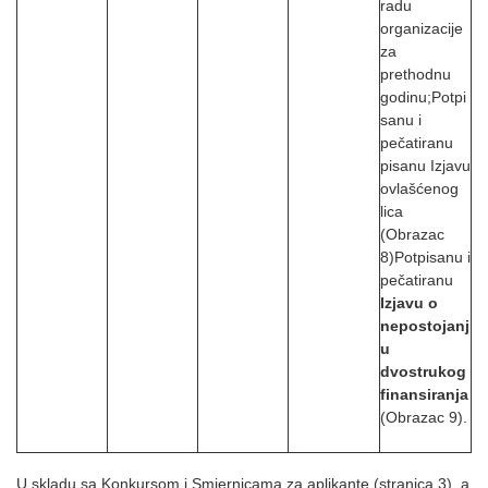
radu
organizacije
za
prethodnu
godinu;
Potpi
sanu i
pečatiranu
pisanu Izjavu
ovlašćenog
lica
(Obrazac
8)
Potpisanu i
pečatiranu
Izjavu o
nepostojanj
u
dvostrukog
finansiranja
(Obrazac 9).
U skladu sa Konkursom i Smjernicama za aplikante (stranica 3), a