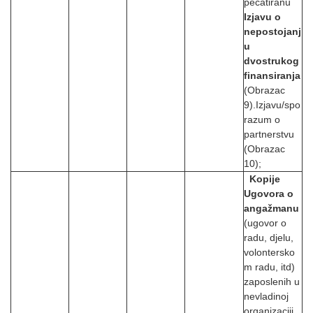
pečatiranu
Izjavu o
nepostojanj
u
dvostrukog
finansiranja
(Obrazac
9).Izjavu/spo
razum o
partnerstvu
(Obrazac
10);
Kopije
Ugovora o
angažmanu
(ugovor o
radu, djelu,
volontersko
m radu, itd)
zaposlenih u
nevladinoj
organizaciji,