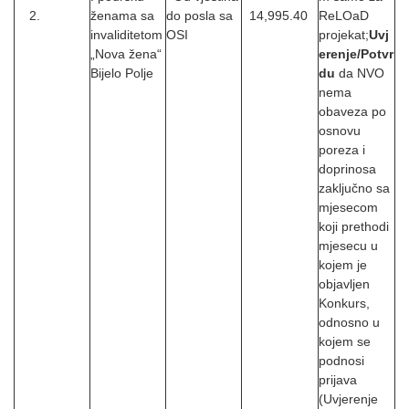
2.
ženama sa
do posla sa
14,995.40
ReLOaD
invaliditetom
OSI
projekat;
Uvj
„Nova žena“
erenje/Potvr
Bijelo Polje
du
da NVO
nema
obaveza po
osnovu
poreza i
doprinosa
zaključno sa
mjesecom
koji prethodi
mjesecu u
kojem je
objavljen
Konkurs,
odnosno u
kojem se
podnosi
prijava
(Uvjerenje