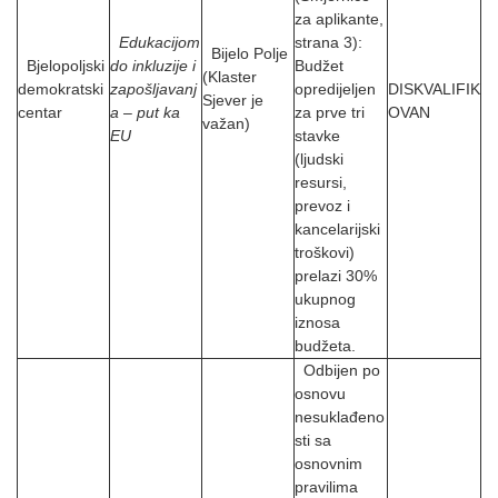
za aplikante,
Edukacijom
strana 3):
Bijelo Polje
Bjelopoljski
do inkluzije i
Budžet
(Klaster
demokratski
zapošljavanj
opredijeljen
DISKVALIFIK
Sjever je
centar
a – put ka
za prve tri
OVAN
važan)
EU
stavke
(ljudski
resursi,
prevoz i
kancelarijski
troškovi)
prelazi 30%
ukupnog
iznosa
budžeta.
Odbijen po
osnovu
nesuklađeno
sti sa
osnovnim
pravilima