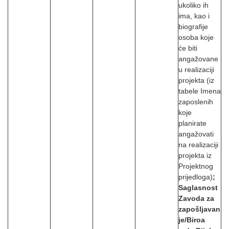
ukoliko ih
ima, kao i
biografije
osoba koje
će biti
angažovane
u realizaciji
projekta (iz
tabele Imena
zaposlenih
koje
planirate
angažovati
na realizaciji
projekta iz
Projektnog
prijedloga)
;
Saglasnost
Zavoda za
zapošljavan
je/Biroa