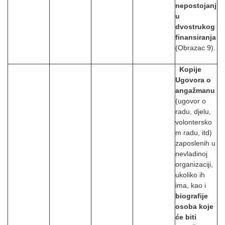
nepostojanj
u
dvostrukog
finansiranja
(Obrazac 9).
Kopije
Ugovora o
angažmanu
(ugovor o
radu, djelu,
volontersko
m radu, itd)
zaposlenih u
nevladinoj
organizaciji,
ukoliko ih
ima, kao i
biografije
osoba koje
će biti