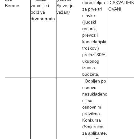
opredijeljen
DISKVALIFIK
Berane
zanatlije i
Sjever je
za prve tri
OVANI
održiva
važan
)
stavke
drvoprerada
(ljudski
resursi,
prevoz i
kancelarijski
troškovi)
prelazi 30%
ukupnog
iznosa
budžeta.
Odbijen po
osnovu
nesuklađeno
sti sa
osnovnim
pravilima
Konkursa
(Smjernice
za aplikante,