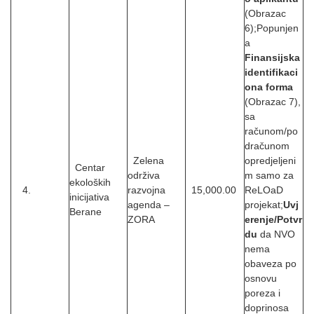
(Obrazac
6);
Popunjen
a
Finansijska
identifikaci
ona forma
(Obrazac 7),
sa
računom/po
dračunom
Zelena
opredjeljeni
Centar
održiva
m samo za
ekoloških
4.
razvojna
15,000.00
ReLOaD
inicijativa
agenda –
projekat;
Uvj
Berane
ZORA
erenje/Potvr
du
da NVO
nema
obaveza po
osnovu
poreza i
doprinosa