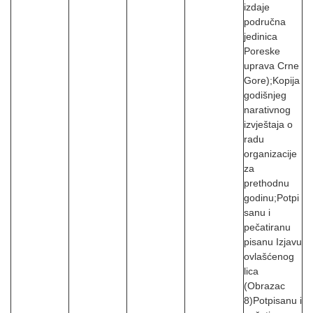
izdaje
područna
jedinica
Poreske
uprava Crne
Gore);Kopija
godišnjeg
narativnog
izvještaja o
radu
organizacije
za
prethodnu
godinu;Potpi
sanu i
pečatiranu
pisanu Izjavu
ovlašćenog
lica
(Obrazac
8)Potpisanu i