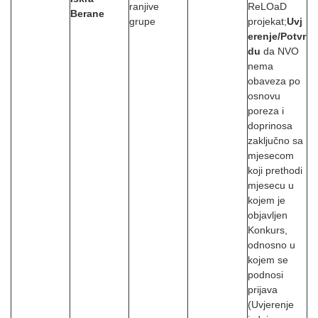
ranjive
ReLOaD
Berane
grupe
projekat;
Uvj
erenje/Potvr
du
da NVO
nema
obaveza po
osnovu
poreza i
doprinosa
zaključno sa
mjesecom
koji prethodi
mjesecu u
kojem je
objavljen
Konkurs,
odnosno u
kojem se
podnosi
prijava
(Uvjerenje