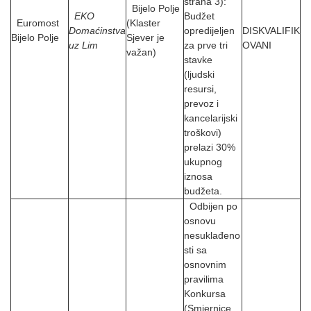
strana 3):
Bijelo Polje
EKO
Budžet
Euromost
(Klaster
Domaćinstva
opredijeljen
DISKVALIFIK
Bijelo Polje
Sjever je
uz Lim
za prve tri
OVANI
važan)
stavke
(ljudski
resursi,
prevoz i
kancelarijski
troškovi)
prelazi 30%
ukupnog
iznosa
budžeta.
Odbijen po
osnovu
nesuklađeno
sti sa
osnovnim
pravilima
Konkursa
(Smjernice