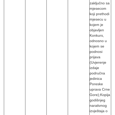
zaključno sa
mjesecom
koji prethodi
mjesecu u
kojem je
objavljen
Konkurs,
odnosno u
kojem se
podnosi
prijava
(Uvjerenje
izdaje
područna
jedinica
Poreske
uprava Crne
Gore);
Kopija
godišnjeg
narativnog
izvještaja o