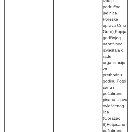
izdaje
područna
jedinica
Poreske
uprava Crne
Gore);Kopija
godišnjeg
narativnog
izvještaja o
radu
organizacije
za
prethodnu
godinu;Potpi
sanu i
pečatiranu
pisanu Izjavu
ovlašćenog
lica
(Obrazac
8)Potpisanu i
pečatiranu