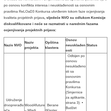
po osnovu konflikta interesa i neusklađenosti sa osnovnim
pravilima ReLOaD3 Konkursa utvrđenim tokom faze ocjenjivanja
kvaliteta projektnih prijava
, sljedeće NVO su odlukom Komisije
diskvalifikovane i neće se razmatrati u narednim fazama
ocjenjivanja projektnih prijava:
Osnov
Naziv
Opština
Naziv NVO
neusklađen
Status
projekta
klastera
osti
Odbijen po
osnovu
nesuklađeno
sti sa
osnovnim
pravilima
Konkursa
(Smjernice
za aplikante,
Udruženje
strana 3): •
drvoprerađiv
Wood4future
Berane
Budžet
ača
– Mladi,
(Klaster