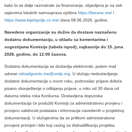
kako bi se dalje razmatrale za finansiranje, objavljena je na veb
sajtovima lokalnih samouprava opština
https://berane.me/
i
https://www.bijelopolje.co.me/
dana 08.06.2026. godine.
Navedene organizacije su dužne da dostave naznačenu
dodatnu dokumentaciju, u skladu sa komentarima i
sugestijama Komisije (tabela ispod), najkasnije do 15. juna
2026. godine, do 12:00 časova.
Dodatna dokumentacija se dostavlja elektronski, putem mail
adrese
reloadgrants.me@undp.org
. U slučaju nedostavljanja
dodatne dokumentacije u ovom roku, podnosilac prijave dobiće
pisano obavještenje o odbijanju prijave, u roku od 30 dana od
datuma isteka roka Konkursa. Dostavljena dopunska
dokumentacija će poslužiti Komisiji za administrativnu provjeru i
provjeru validnosti podataka i informacija navedenih u projektnoj
dokumentaciji. U slučajevima da se prilikom administrativne
provjere primijeti i bilo koji razlog za diskvalifikaciju projekta,