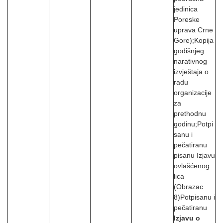
jedinica
Poreske
uprava Crne
Gore);Kopija
godišnjeg
narativnog
izvještaja o
radu
organizacije
za
prethodnu
godinu;Potpi
sanu i
pečatiranu
pisanu Izjavu
ovlašćenog
lica
(Obrazac
8)Potpisanu i
pečatiranu
Izjavu o