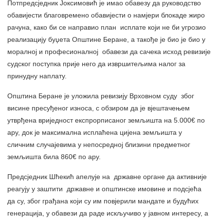
Потпредсједник Јоксимовић је имао обавезу да руководство
обавијести благовремено обавијести о намјери блокаде жиро
рачуна, како би се направио план исплате који не би угрозио
реализацију буџета Општине Беране, а такође је био је био у
моралној и професионалној обавези да сачека исход ревизије
судског поступка прије него да извршитељима налог за
принудну наплату.
Општина Беране је уложила ревизију Врховном суду због
висине пресуђеног износа, с обзиром да је вјештачењем
утврђена вриједност експрорписаног земљишта на 5.000€ по
ару, док је максимална исплаћена цијена земљишта у
сличним случајевима у непосредној близини предметног
земљишта била 860€ по ару.
Предсједник Шћекић апелује на државне органе да активније
реагују у заштити државне и општинске имовине и подсјећа
да су, због грађана који су им повјерили мандате и будућих
генерација, у обавези да раде искључиво у јавном интересу, а