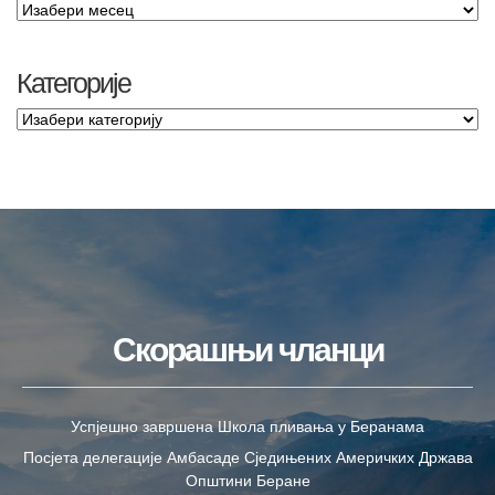
Категорије
Скорашњи чланци
Успјешно завршена Школа пливања у Беранама
Посјета делегације Амбасаде Сједињених Америчких Држава
Општини Беране