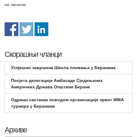
не личном.
Скорашњи чланци
Успјешно завршена Школа пливања у Беранама
Посјета делегације Амбасаде Сједињених
Америчких Држава Општини Беране
Одржан састанак поводом организације првог ММА
турнира у Беранама
Архиве