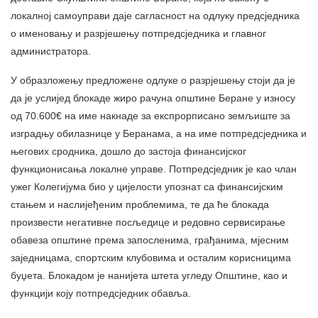
локалној самоуправи даје сагласност на одлуку предсједника
о именовању и разрјешењу потпредсједника и главног
администратора.
У образложењу предложене одлуке о разрјешењу стоји да је
да је услијед блокаде жиро рачуна општине Беране у износу
од 70.600€ на име накнаде за експрорписано земљиште за
изградњу обилазнице у Беранама, а на име потпредсједника и
његових сродника, дошло до застоја финансијског
функционисања локалне управе. Потпредсједник је као члан
ужег Колегијума био у цијелости упознат са финансијским
стањем и наслијеђеним проблемима, те да ће блокада
произвести негативне посљедице и редовно сервисирање
обавеза општине према запосленима, грађанима, мјесним
заједницама, спортским клубовима и осталим корисницима
буџета. Блокадом је нанијета штета угледу Општине, као и
функцији коју потпредсједник обавља.