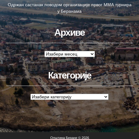
Одржан састанак поводом организације првог ММА турнира
у Беранама
Архиве
Категорије
Општина Беране © 2026