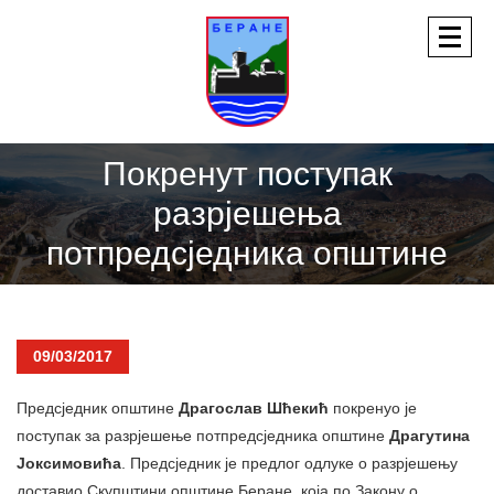
Покренут поступак
разрјешења
потпредсједника општине
09/03/2017
Предсједник општине
Драгослав
Шћекић
покренуо је
поступак за разрјешење потпредсједника општине
Драгутина
Јоксимовића
. Предсједник је предлог одлуке о разрјешењу
доставио Скупштини општине Беране, која по Закону о