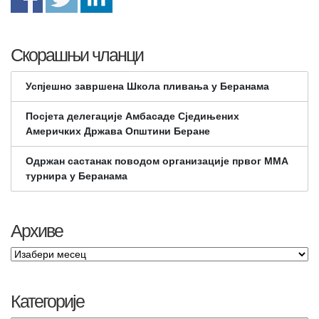
Скорашњи чланци
Успјешно завршена Школа пливања у Беранама
Посјета делегације Амбасаде Сједињених
Америчких Држава Општини Беране
Одржан састанак поводом организације првог ММА
турнира у Беранама
Архиве
Категорије