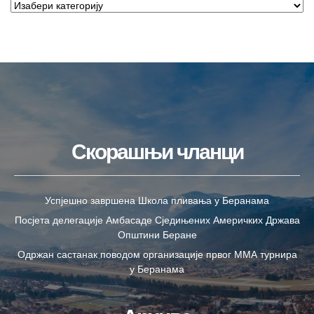
Скорашњи чланци
Успјешно завршена Школа пливања у Беранама
Посјета делегације Амбасаде Сједињених Америчких Држава
Општини Беране
Одржан састанак поводом организације првог ММА турнира
у Беранама