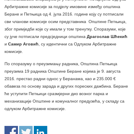
Арбитражне комисије за подјелу имовине између општина
Беране и Петњица од 4. јула 2016. године коју су потписали
сви чланови комисије осим представника Општине Петњица,
због примједби које су имали у том тренутку. Споразуми, које
су јуче потписали предсједници општина
Драгослав Шћекић
и
Самир Аговић
, су идентични са Одлуком Арбитражне
комисије.
По споразуму о преузимању радника, Општина Петњица
преузима 19 радника Општине Беране којима је 9. августа
2016. престао радни однос у Беранама, као и 235.000 €
обавеза по основу зарада и других пореских дажбина. Беране
ће уступити Петњици сразмјерни дио возног парка и
механизације Општине и комуналног предузећа, у складу са
одлуком Арбитражне комисије.