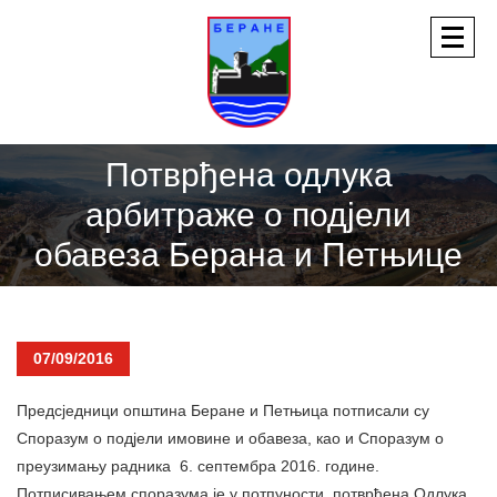
Потврђена одлука
арбитраже о подјели
обавеза Берана и Петњице
07/09/2016
Предсједници општина Беране и Петњица потписали су
Споразум о подјели имовине и обавеза, као и Споразум о
преузимању радника 6. септембра 2016. године.
Потписивањем споразума је у потпуности потврђена Одлука