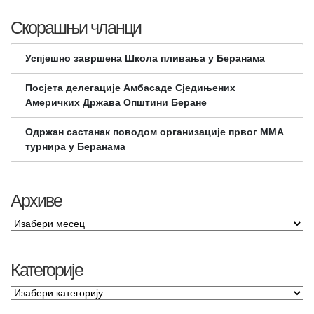
Скорашњи чланци
Успјешно завршена Школа пливања у Беранама
Посјета делегације Амбасаде Сједињених
Америчких Држава Општини Беране
Одржан састанак поводом организације првог ММА
турнира у Беранама
Архиве
Категорије