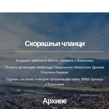
Скорашњи чланци
Успјешно завршена Школа пливања у Беранама
Посјета делегације Амбасаде Сједињених Америчких Држава
Општини Беране
Одржан састанак поводом организације првог ММА турнира
у Беранама
Архиве