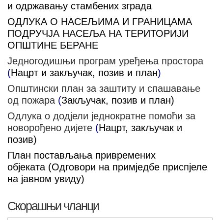
и одржавању стамбених зграда
ОДЛУКА О НАСЕЉИМА И ГРАНИЦАМА
ПОДРУЧЈА НАСЕЉА НА ТЕРИТОРИЈИ
ОПШТИНЕ БЕРАНЕ
Једногодишњи програм уређења простора
(
Нацрт
и
закључак, позив и план
)
Општински план за заштиту и спашавање
од пожара
(
Закључак, позив и план
)
Одлукa о додјели једнократне помоћи за
новорођено дијете
(
Нацрт
,
закључак и
позив
)
План постављања привремених
објеката
(
Одговори на примједбе приспјеле
на јавном увиду
)
Скорашњи чланци