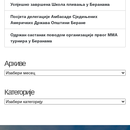
Успјешно завршена Школа пливања у Беранама
Посјета делегације Амбасаде Сједињених
Америчких Држава Општини Беране
Одржан састанак поводом организације првог ММА
турнира у Беранама
Архиве
Категорије