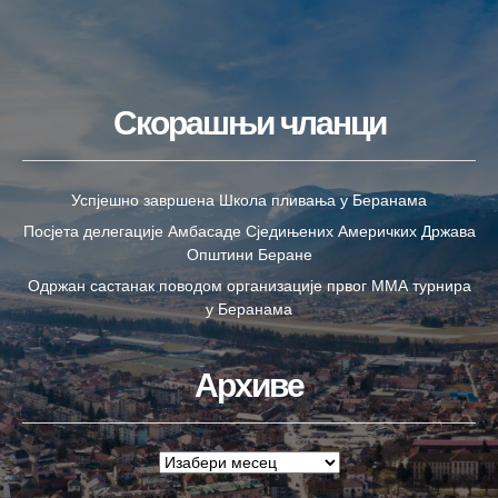
Скорашњи чланци
Успјешно завршена Школа пливања у Беранама
Посјета делегације Амбасаде Сједињених Америчких Држава
Општини Беране
Одржан састанак поводом организације првог ММА турнира
у Беранама
Архиве