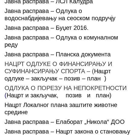
Јавна расправа – ЛСЛ Калудра
Јавна расправа – Одлука о
водоснабдијевању на сеоском подручју
Јавна расправа – Буџет 2016.
Јавнa расправa – Одлукa о комуналном
реду
Јавна расправа – Планска документа
НАЦРТ ОДЛУКЕ О ФИНАНСИРАЊУ И
СУФИНАНСИРАЊУ СПОРТА – (
Нацрт
одлуке
–
закључак
–
позив
–
план
)
ОДЛУКA О ПОРЕЗУ НА НЕПОКРЕТНОСТИ
(
Нацрт
и
закључак
,
позив
и
план
)
Нацрт Локалног плана заштите животне
средине
Јавна расправа – Елаборат „Никола“ ДОО
Јавна расправа – Нацрт закона о становању