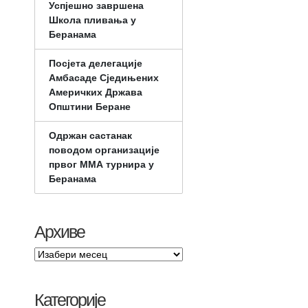
Успјешно завршена
Школа пливања у
Беранама
Посјета делегације
Амбасаде Сједињених
Америчких Држава
Општини Беране
Одржан састанак
поводом организације
првог ММА турнира у
Беранама
Архиве
Категорије