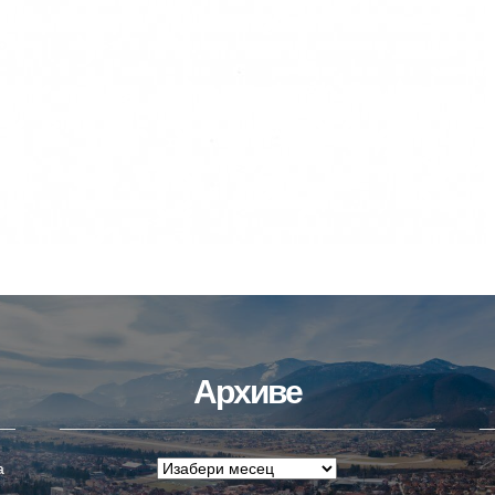
Архиве
а