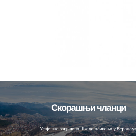
Скорашњи чланци
Успјешно завршена Школа пливања у Беранам